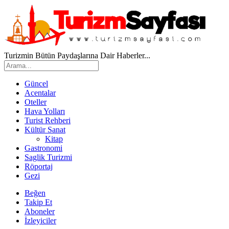
Turizmin Bütün Paydaşlarına Dair Haberler...
Güncel
Acentalar
Oteller
Hava Yolları
Turist Rehberi
Kültür Sanat
Kitap
Gastronomi
Saglik Turizmi
Röportaj
Gezi
Beğen
Takip Et
Aboneler
İzleyiciler