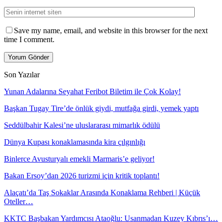
Save my name, email, and website in this browser for the next
time I comment.
Son Yazılar
Yunan Adalarına Seyahat Feribot Biletim ile Çok Kolay!
Başkan Tugay Tire’de önlük giydi, mutfağa girdi, yemek yaptı
Seddülbahir Kalesi’ne uluslararası mimarlık ödülü
Dünya Kupası konaklamasında kira çılgınlığı
Binlerce Avusturyalı emekli Marmaris’e geliyor!
Bakan Ersoy’dan 2026 turizmi için kritik toplantı!
Alaçatı’da Taş Sokaklar Arasında Konaklama Rehberi | Küçük
Oteller…
KKTC Başbakan Yardımcısı Ataoğlu: Usanmadan Kuzey Kıbrıs’ı…