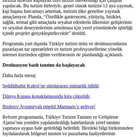
turizmi türlerini kapsayan özel turizm hareketliliği için çalışma
yapılacak. Bu turizm türleriyle, genel olarak turizmi 12 aya yaymak,
kişi başına harcamayı artırmak, turizmi ülke geneline yaymak
amaçlanıyor. Planda, “Özellikle gastronomi, yürüyüş, bisiklet,
sağlık, termal gibi amaçlarla seyahat edenlerin ülkemize gelişlerinin
ve seyahat deneyimlerinin artırılması için yerel yönetimlerle işbirliği
içinde projeler gerçekleştirilecektir” denildi.
Programda yurt dışında Türkiye turizm ürün ve destinasyonlarını
pazarlayan tur operatörleri ve turizm profesyonellerine yönelik
internet üzerinden eğitim verilmesinin de planlandığı açıklandı.
Destinasyon bazlı tanıtım da başlayacak
Daha fazla mesaj
Seddülbahir Kalesi’ne uluslararası mimarlık ödülü
Dünya Kupası konaklamasında kira çılgınlığı
Binlerce Avusturyalı emekli Marmaris’e geliyor!
Reform programında, Türkiye Turizm Tanıtım ve Geliştirme
Ajansı’nın yeniden yapılandırıldığı hatırlatılarak yerel tanıtım
yapmaya uygun hale getirildiği belirtildi. İllerdeki bilgi birikiminden
faydalanılarak bölgesel tanıtım ve pazarlama faaliyetlerinin