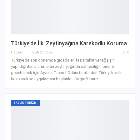
Türkiye’de İlk: Zeytinyağına Karekodlu Koruma
Haberci
Şub 27, 2026
0
Türkiye’de son dönemde gıdada en fazla taklit ve tağşişin
yapıldığı ikinci ürün olan zeytinyağında sahteciliğin önüne
geçebilmek için Ayvalık Ticaret Odası tarafından Türkiye’de ilk
kez karekod uygulaması başlatıldı. Coğrafi işaret…
SAGLIK TURIZMI