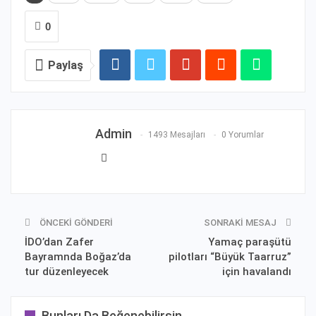
0
Paylaş
Admin
1493 Mesajları
0 Yorumlar
ÖNCEKI GÖNDERI
SONRAKI MESAJ
İDO’dan Zafer
Yamaç paraşütü
Bayramnda Boğaz’da
pilotları “Büyük Taarruz”
tur düzenleyecek
için havalandı
Bunları Da Beğenebilirsin