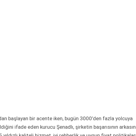
rdan başlayan bir acente iken, bugün 3000’den fazla yolcuya
diğini ifade eden kurucu Şenadlı, şirketin başarısının arkası
ıldızlı kaliteli hizmet, iyi rehberlik ve uygun fiyat politikalar