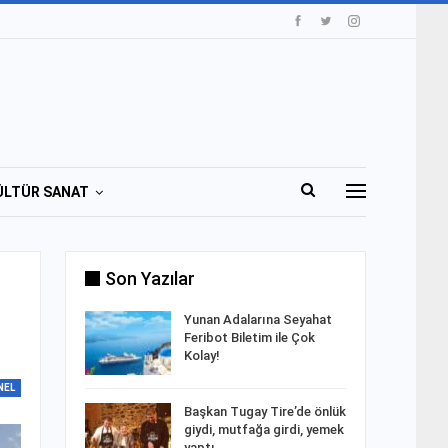
ÜLTÜR SANAT
Son Yazılar
Yunan Adalarına Seyahat
Feribot Biletim ile Çok
Kolay!
NEL
Başkan Tugay Tire’de önlük
giydi, mutfağa girdi, yemek
yaptı