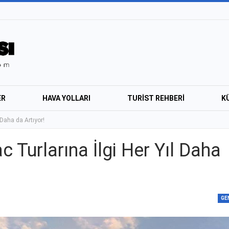
ER
HAVA YOLLARI
TURIST REHBERI
K
 Daha da Artıyor!
RÖPORTAJ
GEZI
 Turlarına İlgi Her Yıl Daha
GE