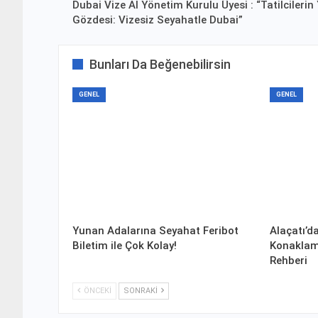
Dubai Vize Al Yönetim Kurulu Üyesi : “Tatilcilerin
Gözdesi: Vizesiz Seyahatle Dubai”
Bunları Da Beğenebilirsin
GENEL
GENEL
Yunan Adalarına Seyahat Feribot
Alaçatı’d
Biletim ile Çok Kolay!
Konaklama
Rehberi
ÖNCEKI
SONRAKI