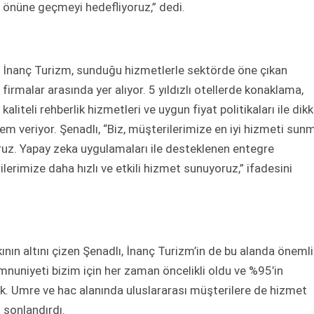
önüne geçmeyi hedefliyoruz,” dedi.
İnanç Turizm, sunduğu hizmetlerle sektörde öne çıkan
firmalar arasında yer alıyor. 5 yıldızlı otellerde konaklama,
kaliteli rehberlik hizmetleri ve uygun fiyat politikaları ile dik
 veriyor. Şenadlı, “Biz, müşterilerimize en iyi hizmeti sun
ruz. Yapay zeka uygulamaları ile desteklenen entegre
erimize daha hızlı ve etkili hizmet sunuyoruz,” ifadesini
kının altını çizen Şenadlı, İnanç Turizm’in de bu alanda önemli
memnuniyeti bizim için her zaman öncelikli oldu ve %95’in
. Umre ve hac alanında uluslararası müşterilere de hizmet
ı sonlandırdı.