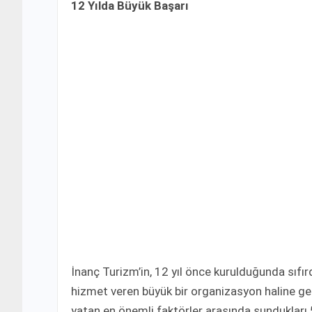
12 Yılda Büyük Başarı
İnanç Turizm’in, 12 yıl önce kurulduğunda sıfı
hizmet veren büyük bir organizasyon haline gel
yatan en önemli faktörler arasında sundukları 5 y