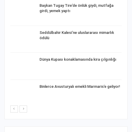
e…
Başkan Tugay Tire’de önlük giydi, mutfağa
girdi, yemek yaptı
n
Seddülbahir Kalesi’ne uluslararası mimarlık
ödülü
Dünya Kupası konaklamasında kira çılgınlığı
a
Binlerce Avusturyalı emekli Marmaris’e geliyor!