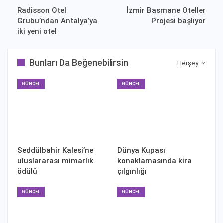
Radisson Otel
İzmir Basmane Oteller
Grubu’ndan Antalya’ya
Projesi başlıyor
iki yeni otel
Bunları Da Beğenebilirsin
Herşey
GÜNCEL
GÜNCEL
Seddülbahir Kalesi’ne
Dünya Kupası
uluslararası mimarlık
konaklamasında kira
ödülü
çılgınlığı
GÜNCEL
GÜNCEL