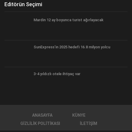
Editörün Seçimi
Mardin 12 ay boyunca turist ağırlayacak
SunExpress’in 2025 hedefi 16.8 milyon yolcu
3-4 yıldızlı otele ihtiyaç var
ANASAYFA
KÜNYE
GIZLILIK POLITIKASI
İLETIŞIM