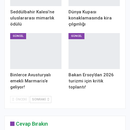
Seddülbahir Kalesi’ne
Dünya Kupası
uluslararası mimarlık
konaklamasında kira
ödülü
çılgınlığı
GÜNCEL
GÜNCEL
Binlerce Avusturyalı
Bakan Ersoy’dan 2026
emekli Marmaris’e
turizmi için kritik
geliyor!
toplantı!
ÖNCEKI
SONRAKI
Cevap Bırakın