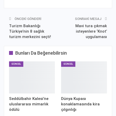
ÖNCEKI GÖNDERI
SONRAKI MESAJ
Turizm Bakanlığı
Mavi tura çıkmak
Türkiye’nin 8 sağlık
isteyenlere ‘Knot’
turizm merkezini seçti!
uygulaması
Bunları Da Beğenebilirsin
GÜNCEL
GÜNCEL
Seddülbahir Kalesi’ne
Dünya Kupası
uluslararası mimarlık
konaklamasında kira
ödülü
çılgınlığı