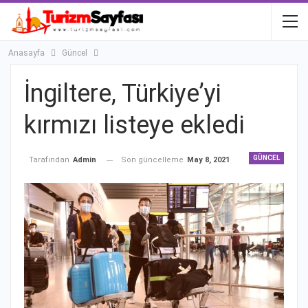
Anasayfa
Güncel
İngiltere, Türkiye’yi
kırmızı listeye ekledi
GÜNCEL
Son güncelleme
May 8, 2021
Tarafından
Admin