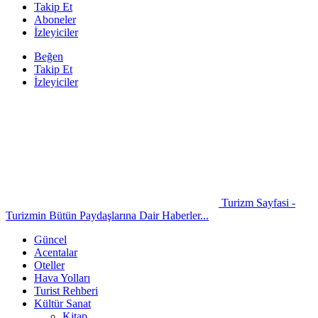
Takip Et
Aboneler
İzleyiciler
Beğen
Takip Et
İzleyiciler
Turizm Sayfasi -
Turizmin Bütün Paydaşlarına Dair Haberler...
Güncel
Acentalar
Oteller
Hava Yolları
Turist Rehberi
Kültür Sanat
Kitap