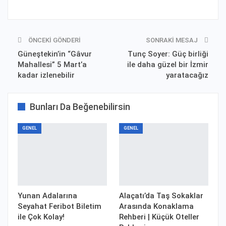
ÖNCEKI GÖNDERI
SONRAKI MESAJ
Güneştekin’in “Gâvur
Tunç Soyer: Güç birliği
Mahallesi” 5 Mart’a
ile daha güzel bir İzmir
kadar izlenebilir
yaratacağız
Bunları Da Beğenebilirsin
GENEL
GENEL
Yunan Adalarına
Alaçatı’da Taş Sokaklar
Seyahat Feribot Biletim
Arasında Konaklama
ile Çok Kolay!
Rehberi | Küçük Oteller