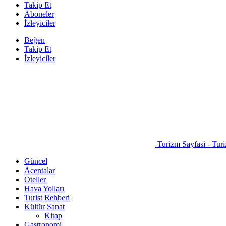
Takip Et
Aboneler
İzleyiciler
Beğen
Takip Et
İzleyiciler
Turizm Sayfasi - Turi
Güncel
Acentalar
Oteller
Hava Yolları
Turist Rehberi
Kültür Sanat
Kitap
Gastronomi