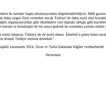
deni ile turistler başka destinasyonları değerlendirebiliyor. Milli guru
k daha uygun fiyat vermekte ancak Türkiye’de daha uzun süre konaklama 
ğün organizasyonları gibi etkinliklere yurt dışında olduğu gibi teşvikler
vlet kurum ve kuruluşları ile bir araya gelerek bu sorunlara çözüm odakl
a turist olmazsa, Türkiye’de de turist olmaz. İstanbul’a gelen turist s
izmi demek Türkiye turizmi demektir.”
aşlıklı yazımızda 2024, Sivas ve Turi̇st hakkında bilgiler verilmektedir.
Skorumuz