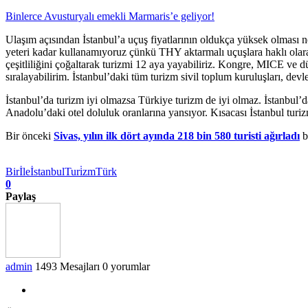
Binlerce Avusturyalı emekli Marmaris’e geliyor!
Ulaşım açısından İstanbul’a uçuş fiyatlarının oldukça yüksek olması ne
yeteri kadar kullanamıyoruz çünkü THY aktarmalı uçuşlara haklı olara
çeşitliliğini çoğaltarak turizmi 12 aya yayabiliriz. Kongre, MICE ve dü
sıralayabilirim. İstanbul’daki tüm turizm sivil toplum kuruluşları, de
İstanbul’da turizm iyi olmazsa Türkiye turizm de iyi olmaz. İstanbul’d
Anadolu’daki otel doluluk oranlarına yansıyor. Kısacası İstanbul tur
Bir önceki
Sivas, yılın ilk dört ayında 218 bin 580 turisti ağırladı
b
Bir
İle
İstanbul
Turi̇zm
Türk
0
Paylaş
admin
1493 Mesajları
0 yorumlar