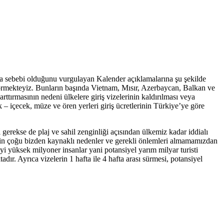
la sebebi olduğunu vurgulayan Kalender açıklamalarına şu şekilde
görmekteyiz. Bunların başında Vietnam, Mısır, Azerbaycan, Balkan ve
arttırmasının nedeni ülkelere giriş vizelerinin kaldırılması veya
 – içecek, müze ve ören yerleri giriş ücretlerinin Türkiye’ye göre
erekse de plaj ve sahil zenginliği açısından ülkemiz kadar iddialı
plerin çoğu bizden kaynaklı nedenler ve gerekli önlemleri almamamızdan
i yüksek milyoner insanlar yani potansiyel yarım milyar turisti
ır. Ayrıca vizelerin 1 hafta ile 4 hafta arası sürmesi, potansiyel