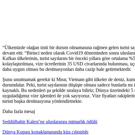
“Ülkemizde olağan üstü bir durum olmamasına rağmen gelen turist sayı
devam etti: “Birinci neden olarak Covid19 döneminden sonra uluslarar
Kafkas ülkelerinin, turist sayılarını bir önceki yıllara göre ortalama %5
kolaylaştırılması, vize ücretlerinin 35 USD civarlarında bulunması, uç
daha uygun olması bu destinasyonları daha cazip hale getirmektedir.
Şunu unutmamak gerekir ki Mısır, Vietnam gibi ülkeler de deniz, kum, 
durumdalar. Peki, turist sayılarının düşüşte olması sadece bunlarla mı
kaynaklı. Bu nedenleri şu şekilde sıralaya biliriz; Dünya üzerindeki 
uyguladığımız vize işlemleri ile yok sayıyoruz. Vize fiyatları rakiple
turisti başka destinasyona yönlendirmekte.
Daha fazla mesaj
Seddülbahir Kalesi’ne uluslararası mimarlık ödülü
Dünya Kupası konaklamasında kira çılgınlığı