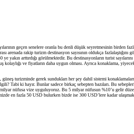
larının geçen senelere oranla bu denli düşük seyretmesinin birden faz
ası arenada rakip turizm destinasyon sayısının oldukça fazlalaştığını 
0 ye yakın arttırdığı görülmektedir. Bu destinasyonların turist sayılarını 
uş kolaylığı ve fiyatların daha uygun olması. Ayrıca konaklama, yiyecek
güneş turizminde gerek sundukları her şey dahil sistemi konaklamaları g
 ilgili? Tabi ki hayır. Bunlar sadece birkaç sebepten bazıları. Bu sebe
5 milyar nüfusa vize uyguluyoruz. Bu 5 milyar nüfusun %10’u gelir düzey
rimizde en fazla 50 USD bulurken bizde ise 300 USD’lere kadar ulaşmaktad