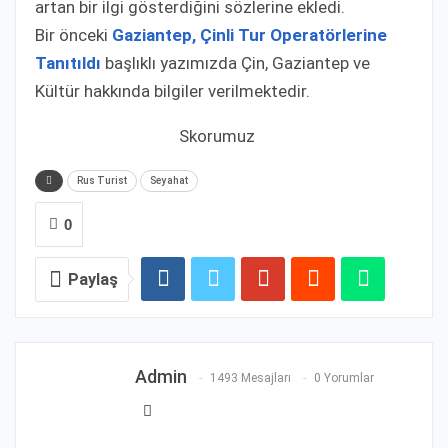
artan bir ilgi gösterdiğini sözlerine ekledi.
Bir önceki
Gaziantep, Çinli Tur Operatörlerine
Tanıtıldı
başlıklı yazımızda Çin, Gazi̇antep ve
Kültür hakkında bilgiler verilmektedir.
Skorumuz
Rus Turist
Seyahat
0
Paylaş
Admin
1493 Mesajları
0 Yorumlar