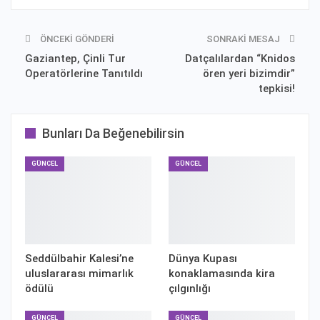
ÖNCEKI GÖNDERI
SONRAKI MESAJ
Gaziantep, Çinli Tur
Datçalılardan “Knidos
Operatörlerine Tanıtıldı
ören yeri bizimdir”
tepkisi!
Bunları Da Beğenebilirsin
GÜNCEL
GÜNCEL
Seddülbahir Kalesi’ne
Dünya Kupası
uluslararası mimarlık
konaklamasında kira
ödülü
çılgınlığı
GÜNCEL
GÜNCEL